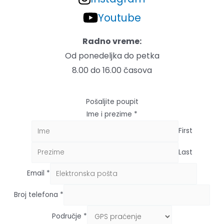
Youtube
Radno vreme:
Od ponedeljka do petka
8.00 do 16.00 časova
Pošaljite poupit
Ime i prezime
*
First
Last
Email
*
Broj telefona
*
Područje
*