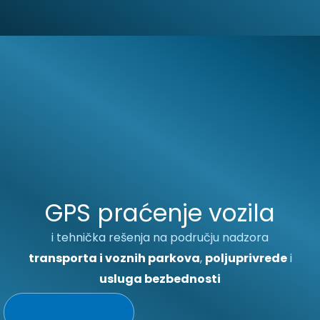
GPS praćenje vozila
i tehnička rešenja na području nadzora
transporta i voznih parkova
,
poljuprivrede
i
usluga bezbednosti
Pregledaj područja