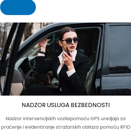
Saznaj više
NADZOR USLUGA BEZBEDNOSTI
Nadzor intervencijskih vozilapomoću GPS uredjaja za
praćenje i evidentiranje stražarskih obilaza pomoću RFID