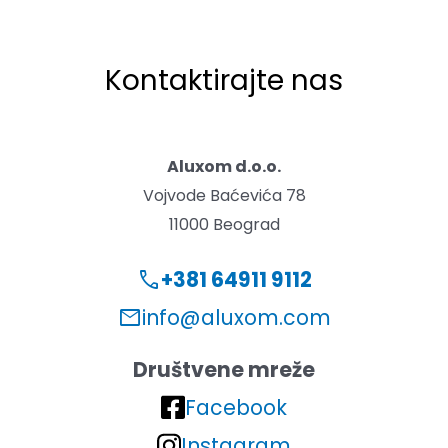
Kontaktirajte nas
Aluxom d.o.o.
Vojvode Baćevića 78
11000 Beograd
+381 64911 9112
call
info@aluxom.com
mail
Društvene mreže
Facebook
Instagram