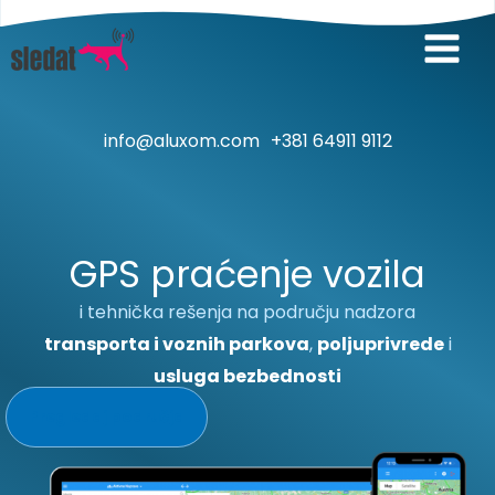
Пређи
на
Main
садржај
Menu
info@aluxom.com
+381 64911 9112
GPS praćenje vozila
i tehnička rešenja na području nadzora
transporta i voznih parkova
,
poljuprivrede
i
usluga bezbednosti
Pregledaj područja