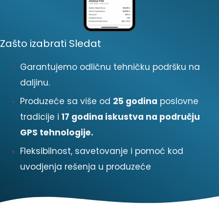
Zašto izabrati Sledat
Garantujemo odličnu tehničku podršku na
daljinu.
Produzeće sa više od
25 godina
poslovne
tradicije i
17 godina iskustva na području
GPS tehnologije.
Fleksibilnost, savetovanje i pomoć kod
uvodjenja rešenja u produzeće